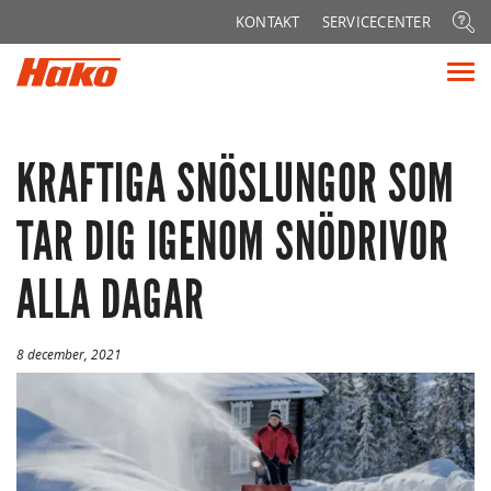
Sök
KONTAKT
SERVICECENTER
efter:
Vis
me
KRAFTIGA SNÖSLUNGOR SOM
TAR DIG IGENOM SNÖDRIVOR
ALLA DAGAR
8 december, 2021