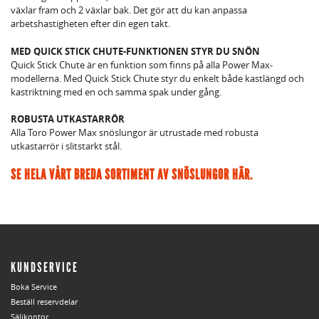
växlar fram och 2 växlar bak. Det gör att du kan anpassa
arbetshastigheten efter din egen takt.
MED QUICK STICK CHUTE-FUNKTIONEN STYR DU SNÖN
Quick Stick Chute är en funktion som finns på alla Power Max-
modellerna. Med Quick Stick Chute styr du enkelt både kastlängd och
kastriktning med en och samma spak under gång.
ROBUSTA UTKASTARRÖR
Alla Toro Power Max snöslungor är utrustade med robusta
utkastarrör i slitstarkt stål.
SE HELA VÅRT BREDA SORTIMENT AV SNÖSLUNGOR HÄR.
KUNDSERVICE
Boka Service
Beställ reservdelar
Säljkontor