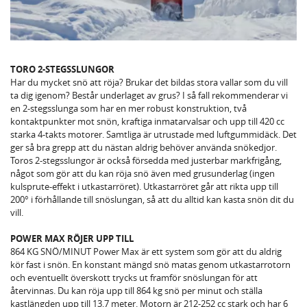
TORO 2-STEGSSLUNGOR
Har du mycket snö att röja? Brukar det bildas stora vallar som du vill
ta dig igenom? Består underlaget av grus? I så fall rekommenderar vi
en 2-stegsslunga som har en mer robust konstruktion, två
kontaktpunkter mot snön, kraftiga inmatarvalsar och upp till 420 cc
starka 4-takts motorer. Samtliga är utrustade med luftgummidäck. Det
ger så bra grepp att du nästan aldrig behöver använda snökedjor.
Toros 2-stegsslungor är också försedda med justerbar markfrigång,
något som gör att du kan röja snö även med grusunderlag (ingen
kulsprute-effekt i utkastarröret). Utkastarröret går att rikta upp till
200° i förhållande till snöslungan, så att du alltid kan kasta snön dit du
vill.
POWER MAX RÖJER UPP TILL
864 KG SNÖ/MINUT Power Max är ett system som gör att du aldrig
kör fast i snön. En konstant mängd snö matas genom utkastarrotorn
och eventuellt överskott trycks ut framför snöslungan för att
återvinnas. Du kan röja upp till 864 kg snö per minut och ställa
kastlängden upp till 13,7 meter. Motorn är 212-252 cc stark och har 6