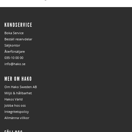
KUNDSERVICE
Boka Service
Beställ reservdelar
Säljkontor
Återförsäljare
035-10 00 00
info@hako.se
MER OM HAKO
Om Hako Sweden AB
Miljö & hållbarhet
Hakos Värld
Jobba hos oss
Integritetspolicy
Allmänna villkor