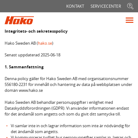
Sök
KONTAKT
SERVICECENTER
efter:
Vis
me
Integritets- och sekretesspolicy
Hako Sweden AB (
hako.se
)
Senast uppdaterad 2025-06-18
1. Sammanfattning
Denna policy gäller för Hako Sweden AB med organisationsnummer
556180-2231 för innehåll och hantering av data på webbplatsen under
domän www.hako.se
Hako Sweden AB behandlar personuppgifter i enlighet med
Dataskyddsförordningen (GDPR). Vi använder informationen endast
för det ändamål som angetts och som du givit ditt samtycke till.
Vi samlar inte in och lagrar information som inte är nödvändig för
det ändamål som angetts.
Vi kommunicerar tydligt hur personuppgifter samlas in, lagras och