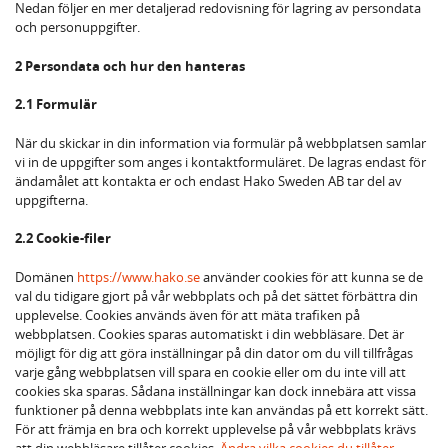
Nedan följer en mer detaljerad redovisning för lagring av persondata
och personuppgifter.
2 Persondata och hur den hanteras
2.1 Formulär
När du skickar in din information via formulär på webbplatsen samlar
vi in de uppgifter som anges i kontaktformuläret. De lagras endast för
ändamålet att kontakta er och endast Hako Sweden AB tar del av
uppgifterna.
2.2 Cookie-filer
Domänen
https://www.hako.se
använder cookies för att kunna se de
val du tidigare gjort på vår webbplats och på det sättet förbättra din
upplevelse. Cookies används även för att mäta trafiken på
webbplatsen. Cookies sparas automatiskt i din webbläsare. Det är
möjligt för dig att göra inställningar på din dator om du vill tillfrågas
varje gång webbplatsen vill spara en cookie eller om du inte vill att
cookies ska sparas. Sådana inställningar kan dock innebära att vissa
funktioner på denna webbplats inte kan användas på ett korrekt sätt.
För att främja en bra och korrekt upplevelse på vår webbplats krävs
att din webbläsare tillåter cookies.
Ändra vilka cookies du tillåter
.