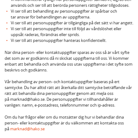
används och ser till att berörda personers rättigheter tillgodoses.
Vi ser till att behandling av personuppgifter är spårbar och
tar ansvar för behandlingen av uppgifterna.
Vi ser till att personuppgifter är tillgängliga på det sätt vi har angett.
Vi ser till att personuppgifter inte till följd av vårdslöshet eller
uppsåt raderas, förändras eller sprids.
Vi ser till att personuppgifter hanteras konfidentiellt.
När dina person- eller kontaktuppgifter sparas av oss så är vårt syfte
det som av er godkänns då ni skickat uppgifterna till oss. Vi kommer
enbart att behandla och använda oss utav uppgifterna i det syfte som
beskrivs och godkänns.
Vår behandling av person- och kontaktuppgifter baseras på ert
samtycke. Du har alltid rätt att återkalla ditt samtycke beträffande vår
rätt att behandla dina personuppgifter genom att mejla oss
på marknad@hako.se. De personuppgifter vi tillhandahåller är
vanligen: namn, e-postadress, telefonnummer och ip-adress.
Om du har frågor eller om du motsätter dig hur vi behandlar dina
person- eller kontaktuppgifter är du välkommen att kontakta oss
på
marknad@hako.se