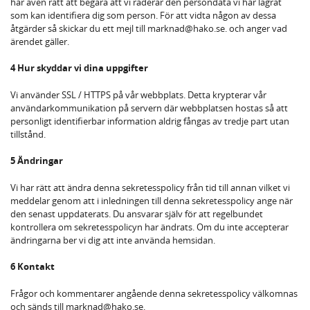
har även rätt att begära att vi raderar den persondata vi har lagrat
som kan identifiera dig som person. För att vidta någon av dessa
åtgärder så skickar du ett mejl till marknad@hako.se. och anger vad
ärendet gäller.
4 Hur skyddar vi dina uppgifter
Vi använder SSL / HTTPS på vår webbplats. Detta krypterar vår
användarkommunikation på servern där webbplatsen hostas så att
personligt identifierbar information aldrig fångas av tredje part utan
tillstånd.
5 Ändringar
Vi har rätt att ändra denna sekretesspolicy från tid till annan vilket vi
meddelar genom att i inledningen till denna sekretesspolicy ange när
den senast uppdaterats. Du ansvarar själv för att regelbundet
kontrollera om sekretesspolicyn har ändrats. Om du inte accepterar
ändringarna ber vi dig att inte använda hemsidan.
6 Kontakt
Frågor och kommentarer angående denna sekretesspolicy välkomnas
och sänds till marknad@hako.se.