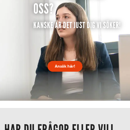
OSS?
KANSKE ÄR DET JUST DIG VI SÖKER!
Ansök här!
HAR DU FRÅGOR ELLER VILL