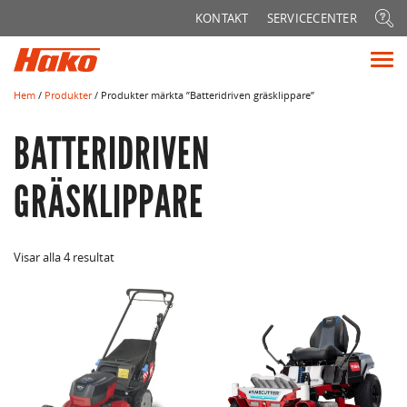
Sök
KONTAKT
SERVICECENTER
efter:
Vis
me
Hem
/
Produkter
/ Produkter märkta ”Batteridriven gräsklippare”
BATTERIDRIVEN
GRÄSKLIPPARE
Visar alla 4 resultat