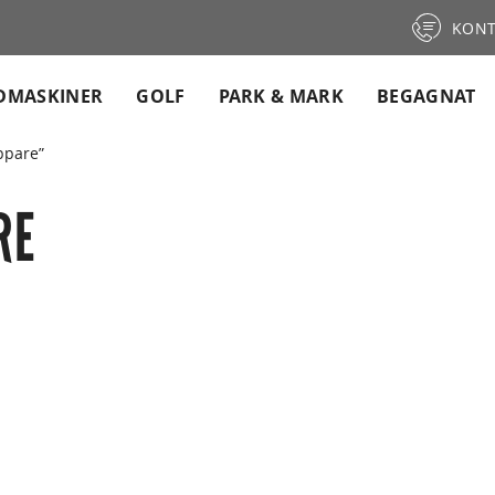
KONT
DMASKINER
GOLF
PARK & MARK
BEGAGNAT
ppare”
RE