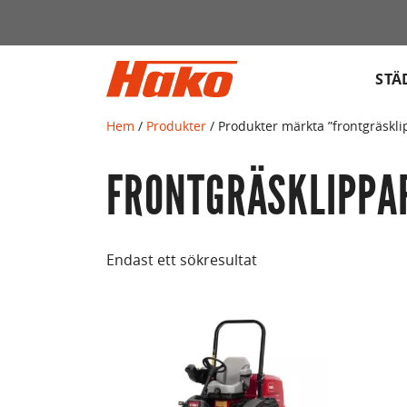
Sök
efter:
STÄ
Hem
/
Produkter
/ Produkter märkta ”frontgräskli
FRONTGRÄSKLIPPA
Endast ett sökresultat