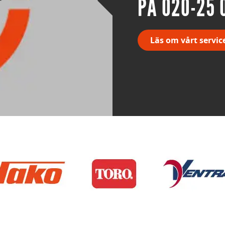
PÅ 020-25 
Läs om vårt servic