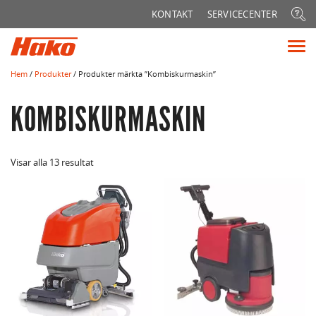
Sök
KONTAKT
SERVICECENTER
efter:
Vis
me
Hem
/
Produkter
/ Produkter märkta ”Kombiskurmaskin”
KOMBISKURMASKIN
Visar alla 13 resultat