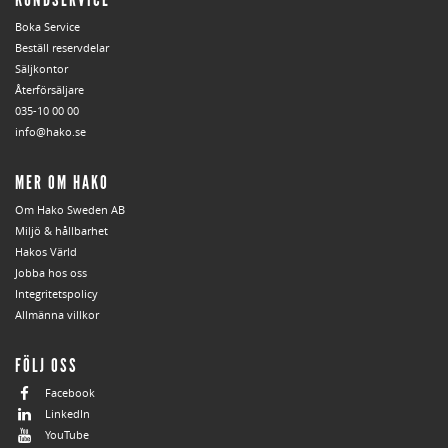
Boka Service
Beställ reservdelar
Säljkontor
Återförsäljare
035-10 00 00
info@hako.se
MER OM HAKO
Om Hako Sweden AB
Miljö & hållbarhet
Hakos Värld
Jobba hos oss
Integritetspolicy
Allmänna villkor
FÖLJ OSS
Facebook
LinkedIn
YouTube