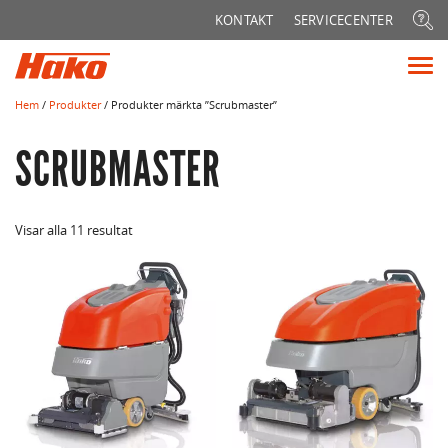
Sök
KONTAKT
SERVICECENTER
efter:
Vis
me
Hem
/
Produkter
/ Produkter märkta ”Scrubmaster”
SCRUBMASTER
Visar alla 11 resultat