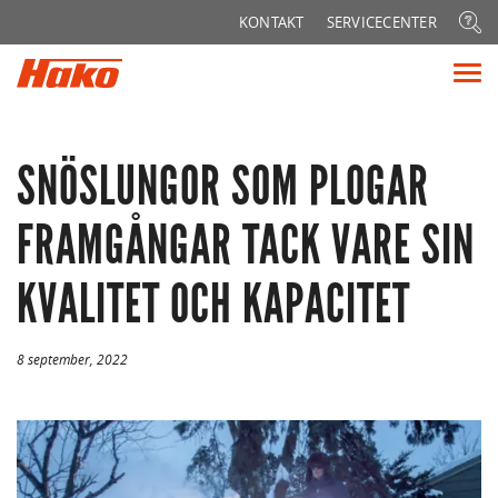
Sök
KONTAKT
SERVICECENTER
efter:
Vis
me
SNÖSLUNGOR SOM PLOGAR
FRAMGÅNGAR TACK VARE SIN
KVALITET OCH KAPACITET
8 september, 2022