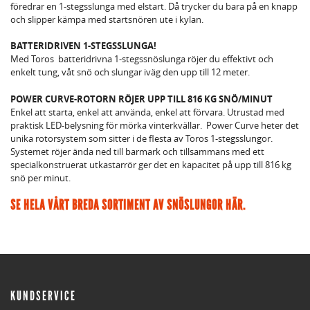
föredrar en 1-stegsslunga med elstart. Då trycker du bara på en knapp
och slipper kämpa med startsnören ute i kylan.
BATTERIDRIVEN 1-STEGSSLUNGA!
Med Toros batteridrivna 1-stegssnöslunga röjer du effektivt och
enkelt tung, våt snö och slungar iväg den upp till 12 meter.
POWER CURVE-ROTORN RÖJER UPP TILL 816 KG SNÖ/MINUT
Enkel att starta, enkel att använda, enkel att förvara. Utrustad med
praktisk LED-belysning för mörka vinterkvällar. Power Curve heter det
unika rotorsystem som sitter i de flesta av Toros 1-stegsslungor.
Systemet röjer ända ned till barmark och tillsammans med ett
specialkonstruerat utkastarrör ger det en kapacitet på upp till 816 kg
snö per minut.
SE HELA VÅRT BREDA SORTIMENT AV SNÖSLUNGOR HÄR.
KUNDSERVICE