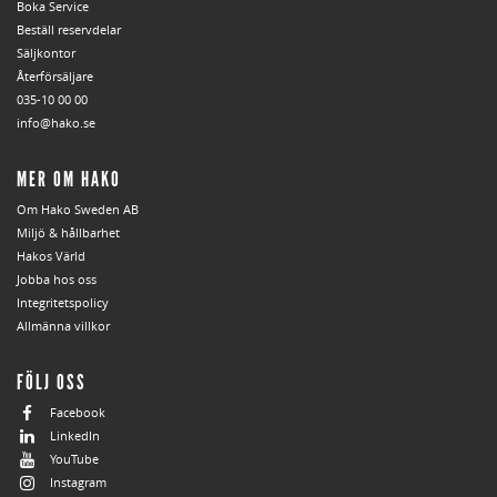
Boka Service
Beställ reservdelar
Säljkontor
Återförsäljare
035-10 00 00
info@hako.se
MER OM HAKO
Om Hako Sweden AB
Miljö & hållbarhet
Hakos Värld
Jobba hos oss
Integritetspolicy
Allmänna villkor
FÖLJ OSS
Facebook
LinkedIn
YouTube
Instagram