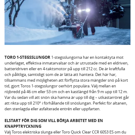
TORO 1-STEGSSLUNGOR
1-stegsslungorna har en kontaktyta mot
underlaget, effektiva inmatarvalsar och är utrustade med en eldriven,
batteridriven eller en 4-taktsmotor på upp till 212 cc. De är kraftfulla
och pålitliga, samtidigt som de är lätta att hantera. Det här har,
tillsammans med möjligheten att förflytta stora mängder snö på kort
tid, gjort Toros 1-stegsslungor oerhört populära. Välj mellan en
röjbredd på 46 cm eller 53 cm och en kastlängd från 9 m upp till 12 m.
Var du sedan vill att snön ska hamna är upp till dig – utkastarröret går
att rikta upp till 210° i förhållande till snöslungan. Perfekt för altanen,
den stenlagda eller asfalterade entrén eller uppfarten.
ELSTART FÖR DIG SOM VILL BÖRJA ARBETET MED EN
KNAPPTRYCKNING
Välj Toros elektriska slunga eller Toro Quick Clear CCR 6053 ES om du