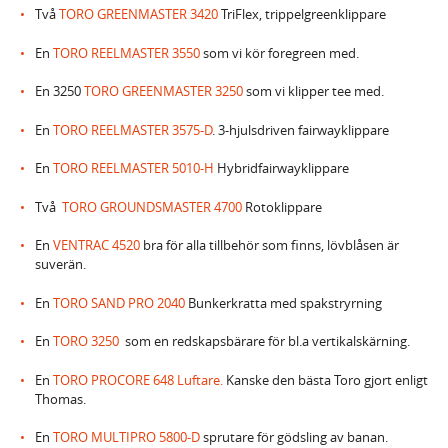
Två
TORO GREENMASTER 3420
TriFlex, trippelgreenklippare
En
TORO REELMASTER 3550
som vi kör foregreen med.
En 3250
TORO GREENMASTER 3250
som vi klipper tee med.
En
TORO REELMASTER 3575-D
. 3-hjulsdriven fairwayklippare
En
TORO REELMASTER 5010-H
Hybridfairwayklippare
Två
TORO GROUNDSMASTER 4700
Rotoklippare
En
VENTRAC 4520
bra för alla tillbehör som finns, lövblåsen är
suverän.
En
TORO SAND PRO 2040
Bunkerkratta med spakstryrning
En
TORO 3250
som en redskapsbärare för bl.a vertikalskärning.
En
TORO PROCORE 648 Luftare.
Kanske den bästa Toro gjort enligt
Thomas.
En
TORO MULTIPRO 5800-D
sprutare för gödsling av banan.