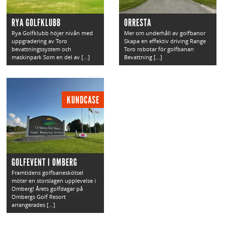
RYA GOLFKLUBB
ORRESTA
Rya Golfklubb höjer nivån med
Mer om underhåll av golfbanor
uppgradering av Toro
Skapa en effektiv driving Range
bevattningssystem och
Toro robotar för golfbanan
maskinpark Som en del av […]
Bevattning […]
KUNDCASE
GOLFEVENT I OMBERG
Framtidens golfbaneskötsel
möter en storslagen upplevelse i
Omberg! Årets golfdagar på
Ombergs Golf Resort
arrangerades […]