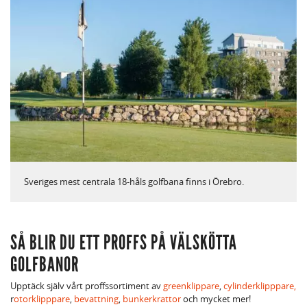
Sveriges mest centrala 18-håls golfbana finns i Örebro.
SÅ BLIR DU ETT PROFFS PÅ VÄLSKÖTTA
GOLFBANOR
Upptäck själv vårt proffssortiment av
greenklippare
,
cylinderklipppare,
r
otorklipppare
,
bevattning
,
bunkerkrattor
och mycket mer!