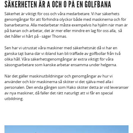
SÄKERHETEN ÄR A OCH O PÅ EN GOLFBANA
Säkerhet är viktigt för oss och våra medarbetare. Vi har säkerhets
genomgångar för att förhindra olyckor både med maskinerna och för
banarbetarna. Alla medarbetar måste exempelvis ha hjälm när man är
på banan och arbetar, det är mer eller mindre en lag för oss alla, så
det håller vi hårt på - säger Thomas.
Sen har vi utrustat våra maskiner med säkerhetsnät då vi har en
ganska tajt bana där vi ibland kan bli träffade av golfbollar från två
olika håll. Våra säkerhetsgenomgångar är extra viktigt för våra
säsongsarbetare som kanske arbetar ensamma under helgerna.
När det gäller maskinutbildningar och genomgångar av hur vi
använder och kör maskinerna så sköter vi det själva med alla i
personalen. Den enda gången som
Hako
sköter detta är vid leveranser
av nya maskiner, då faller det rätt naturligt att vi får en special
utbildning.