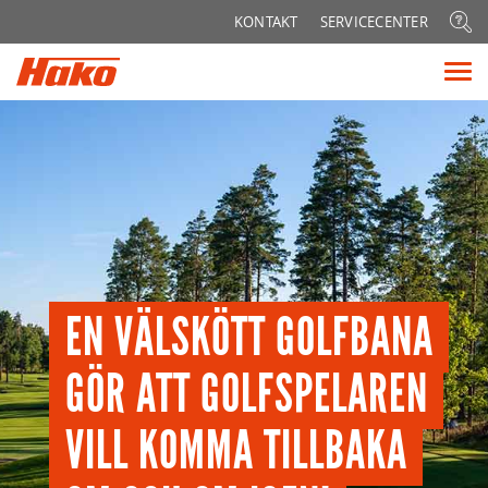
Sök
KONTAKT
SERVICECENTER
efter:
Vis
me
EN VÄLSKÖTT GOLFBANA
GÖR ATT GOLFSPELAREN
VILL KOMMA TILLBAKA