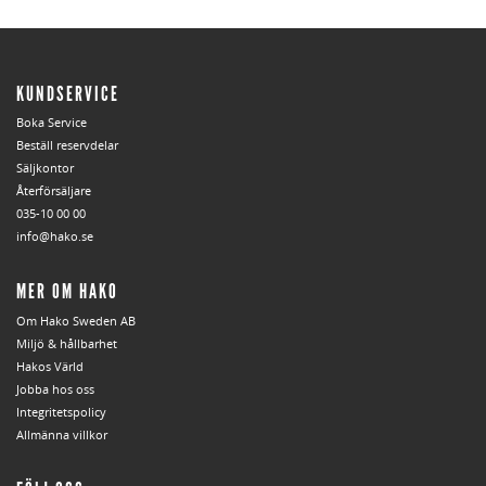
KUNDSERVICE
Boka Service
Beställ reservdelar
Säljkontor
Återförsäljare
035-10 00 00
info@hako.se
MER OM HAKO
Om Hako Sweden AB
Miljö & hållbarhet
Hakos Värld
Jobba hos oss
Integritetspolicy
Allmänna villkor