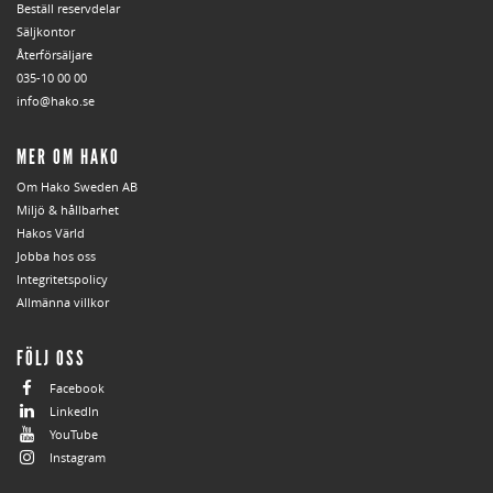
Beställ reservdelar
Säljkontor
Återförsäljare
035-10 00 00
info@hako.se
MER OM HAKO
Om Hako Sweden AB
Miljö & hållbarhet
Hakos Värld
Jobba hos oss
Integritetspolicy
Allmänna villkor
FÖLJ OSS
Facebook
LinkedIn
YouTube
Instagram