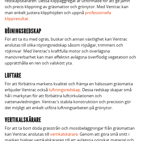
redskapsbäraren. Dessa klippaggregat är utformade för att ge jämn
och precis klippning av gräsmattor och grönytor. Med Ventrac kan
man enkelt justera klipphöjden och uppnå
professionella
klippresultat
.
RÖJNINGSREDSKAP
För att ta itu med ogräs, buskar och annan växtlighet kan Ventrac
anslutas till olika röjningsredskap såsom röjsågar, trimmers och
röjknivar. Med Ventrac's kraftfulla motor och överlägsna
manövrerbarhet kan man effektivt avlägsna överflödig vegetation och
upprätthålla en ren och välskött yta.
LUFTARE
För att förbättra markens kvalitet och främja en hälsosam gräsmatta
erbjuder Ventrac också
luftningsredskap
. Dessa redskap skapar små
hål i markytan för att förbättra luftcirkulationen och
vattenavledningen. Ventrac's stabila konstruktion och precision gör
det möjligt att enkelt utföra luftningsarbeten på grönytor.
VERTIKALSKÄRARE
För att ta bort döda grässtrån och mossbeläggningar från gräsmattan
kan Ventrac anslutas till
vertikalskärare
. Genom att göra små snitt i
marken hjälper vertikalskäraren till att avlägsna oönskat material och