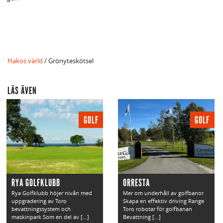
Hakos värld
/ Grönyteskötsel
LÄS ÄVEN
GOLF
GOLF
RYA GOLFKLUBB
ORRESTA
Rya Golfklubb höjer nivån med
Mer om underhåll av golfbanor
uppgradering av Toro
Skapa en effektiv driving Range
bevattningssystem och
Toro robotar för golfbanan
maskinpark Som en del av […]
Bevattning […]