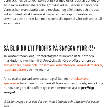
Ventrac's flexibilitet och kompatibilitet med olika redskap gör det till
en idealisk redskapsbärare för grönyteskötsel. Genom att använda
Ventrac kan man uppnå bättre resultat, hög effektivitet och precision
vid grönyteskötsel. Genom att välja rätt redskap för Ventrac och
använda dem korrekt kan man säkerställa optimal vård och underhåll
av grönytor.
SÅ BLIR DU ETT PROFFS PÅ SNYGGA YTOR 🤨
Ta kontakt redan idag – för företag kan vi komma ut till er för en
maskindemo i verklig miljö! Upptäck själv vårt proffssortiment av
gräsklippare
,
blåsar och uppsamlare,
arbetsfordon
,
kompakttraktorer
,
redskapsbärare
och mycket mer!
Är du osäker på vad som passar dig så kan du
kontakta våra
specialister
för att snabbt och enkelt få en kostnadsfri rådgivning kring
hur du kan göra dina offentliga eller kommersiella ytor
proffsigt
snygga!
Vi älskar snygga ytor och det tror vi att både du och dina kunder också
gör!