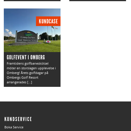
KUNDCASE
GOLFEVENT I OMBERG
Framtidens golfbaneskötsel
möter en storslagen upplevelse i
Omberg! Årets golfdagar på
Ombergs Golf Resort
arrangerades […]
KUNDSERVICE
Boka Service