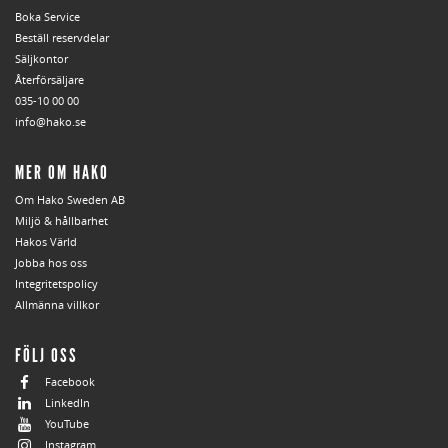
Boka Service
Beställ reservdelar
Säljkontor
Återförsäljare
035-10 00 00
info@hako.se
MER OM HAKO
Om Hako Sweden AB
Miljö & hållbarhet
Hakos Värld
Jobba hos oss
Integritetspolicy
Allmänna villkor
FÖLJ OSS
Facebook
LinkedIn
YouTube
Instagram