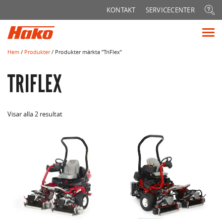
Sök
KONTAKT
SERVICECENTER
efter:
Vis
me
Hem
/
Produkter
/ Produkter märkta ”TriFlex”
TRIFLEX
Visar alla 2 resultat