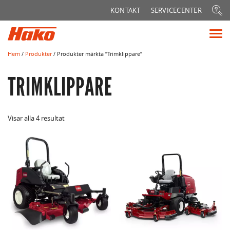
Sök
KONTAKT
SERVICECENTER
efter:
Vis
me
Hem
/
Produkter
/ Produkter märkta ”Trimklippare”
TRIMKLIPPARE
Visar alla 4 resultat