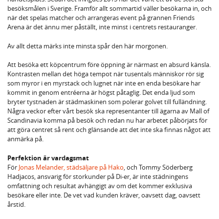
besöksmålen i Sverige. Framför allt sommartid väller besökarna in, och
när det spelas matcher och arrangeras event på grannen Friends
Arena är det ännu mer påställt, inte minst i centrets restauranger.
Av allt detta märks inte minsta spår den här morgonen.
Att besöka ett köpcentrum före öppning är närmast en absurd känsla.
Kontrasten mellan det höga tempot när tusentals människor rör sig
som myror i en myrstack och lugnet när inte en enda besökare har
kommit in genom entréerna är högst påtaglig. Det enda ljud som
bryter tystnaden är städmaskinen som polerar golvet till fulländning.
Några veckor efter vårt besök ska representanter till ägarna av Mall of
Scandinavia komma på besök och redan nu har arbetet påbörjats för
att göra centret så rent och glänsande att det inte ska finnas något att
anmärka på.
Perfektion är vardagsmat
För
Jonas Melander, städsäljare på Hako
, och Tommy Söderberg
Hadjacos, ansvarig för storkunder på Di-er, är inte städningens
omfattning och resultat avhängigt av om det kommer exklusiva
besökare eller inte. De vet vad kunden kräver, oavsett dag, oavsett
årstid.