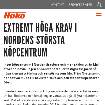
Sök
KONTAKT
SERVICECENTER
efter:
Vis
me
EXTREMT HÖGA KRAV I
NORDENS STÖRSTA
KÖPCENTRUM
Inget köpcentrum i Norden är större och mer exklusivt än Mall
of Scandinavia. Ingen annanstans ställer fastighetsägaren så
höga krav på städning och rengöring som här. Från första stund
har det varit upp till bevis för Hako och och städentreprenören
Di-er.
Investeringen har kostat omkring sex miljarder kronor enligt ägaren
Unibail-Rodamco och försäljningen väntas uppgå till fyra miljarder om
året. Mall of Scandinavia är lika mycket ett upplevelsecentrum som en
handelsplats. Sedan det invigdes 2015 har det varit ett av de största