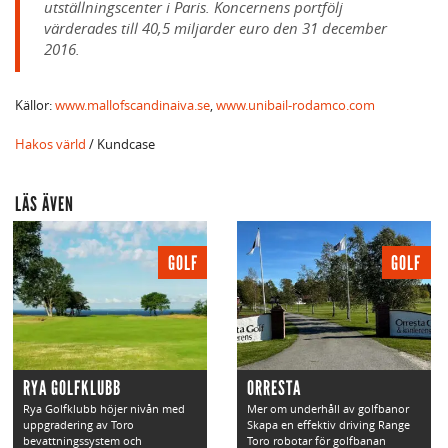
utställningscenter i Paris. Koncernens portfölj
värderades till 40,5 miljarder euro den 31 december
2016.
Källor:
www.mallofscandinaiva.se
,
www.unibail-rodamco.com
Hakos värld
/ Kundcase
LÄS ÄVEN
GOLF
GOLF
RYA GOLFKLUBB
ORRESTA
Rya Golfklubb höjer nivån med
Mer om underhåll av golfbanor
uppgradering av Toro
Skapa en effektiv driving Range
bevattningssystem och
Toro robotar för golfbanan