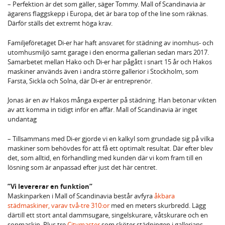
– Perfektion är det som gäller, säger Tommy. Mall of Scandinavia är
ägarens flaggskepp i Europa, det är bara top of the line som räknas.
Därför ställs det extremt höga krav.
Familjeföretaget Di-er har haft ansvaret för städning av inomhus- och
utomhusmiljö samt garage i den enorma gallerian sedan mars 2017.
Samarbetet mellan Hako och Di-er har pågått i snart 15 år och Hakos
maskiner används även i andra större gallerior i Stockholm, som
Farsta, Sickla och Solna, där Di-er är entreprenör.
Jonas är en av Hakos många experter på städning. Han betonar vikten
av att komma in tidigt inför en affär. Mall of Scandinavia är inget
undantag
– Tillsammans med Di-er gjorde vi en kalkyl som grundade sig på vilka
maskiner som behövdes för att få ett optimalt resultat. Där efter blev
det, som alltid, en förhandling med kunden där vi kom fram till en
lösning som är anpassad efter just det här centret.
”Vi levererar en funktion”
Maskinparken i Mall of Scandinavia består avfyra
åkbara
städmaskiner, varav två-tre 310:or
med en meters skurbredd. Lägg
därtill ett stort antal dammsugare, singelskurare, våtskurare och en
sopmaskin. Plus tre
Citymaster
som sköter städningen i gallerians