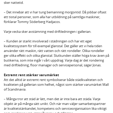
sker nattetid.
– Det innebär att vi har tung bemanning morgontid. Då jobbar oftast
ett tiotal personer, som alla har utbildning på samtliga maskiner,
förklarar Tommy Söderberg Hadjacos.
Varje vecka sker avstämning med driftledningen i gallerian.
– Kunden är starkt involverad i städningen och har ett eget
kvalitetssystem för till exempel glanstal. Det gäller att vi hela tiden
använder rätt maskin, rätt vatten och rätt rondeller. Olika rondeller
ger olika effekt och olika glanstal. Slutkunden ställer höga krav även på
butikerna, som inte ingår i vårt uppdrag. Varje dag är det rondering
med driftledning, floor manager och servicepersonal, säger Jonas.
Extremt rent stärker varumärket
Att det alltid är extremt rent symboliserar både städkvaliteten och
kvaliteten på gallerian som helhet, något som stärker varumärket Mall
of Scandinavia.
– Många tror att städ är lätt, men det är inte bara att städa. Varje
objekt är på många sätt unikt. Och när man väljer samarbetspartner
är kvalitetstänkandet, kompetens och serviceorganisation lika viktigt