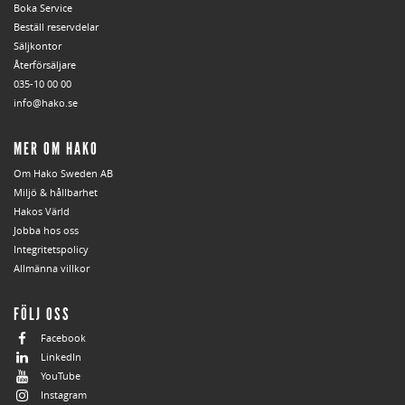
Boka Service
Beställ reservdelar
Säljkontor
Återförsäljare
035-10 00 00
info@hako.se
MER OM HAKO
Om Hako Sweden AB
Miljö & hållbarhet
Hakos Värld
Jobba hos oss
Integritetspolicy
Allmänna villkor
FÖLJ OSS
Facebook
LinkedIn
YouTube
Instagram