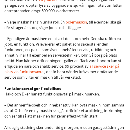
garage, som upptar fyra av byggnadens sju våningar. Totalt omfattar
entreprenaden drygt 300 000 kvadratmeter.
– Varje maskin har sin unika roll. En
polermaskin
, till exempel, ska gå
där slitaget är stort, säger Jonas och tillägger:
– Egentligen är maskinen en bisak i det stora hela. Den ska utföra ett
jobb, en funktion. Vi levererar ett paket som säkerställer den
funktionen, ett paket som även innehåller service, utbildning och
annat. Vi har till exempel en servicetekniker, John Sålborg på plats
heltid. Han känner driftledningen i gallerian. Tack vare honom kan vi
erbjuda en nära och snabb service. 99 procent av
all service sker på
plats via funktionsavtal
, det är bara när det krävs mer omfattande
service som vi tar en maskin till vår verkstad.
Funktionsavtal ger flexibilitet
Hako och Di-er har ett funktionsavtal på maskinparken.
– Det är mer flexibelt och innebär att vi kan byta maskin inom samma
avtal. Och när en ny maskin ska gå i drift kör vi utbildning, intrimning
och ser till så att maskinen fungerar effektivt från start.
All daglig städning sker under tidig morgon, medan garagestädningen