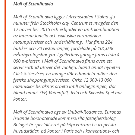
Mall of Scandinavia
Mall of Scandinavia ligger i Arenastaden i Solna sju
minuter från Stockholm city. Centrumet invigdes den
12 november 2015 och erbjuder en unik kombination
av internationella och exklusiva varumärken,
matupplevelser och underhållning. Här finns 224
butiker och 20 restauranger, fördelade på 101,048
2
m
uthyrningsbar yta. I gallerians garage finns cirka 4
000 p-platser. I Mall of Scandinavia finns även ett
serviceutbud utöver det vanliga, bland annat nyheten
Click & Services, en lounge där e-handeln möter den
fysiska shoppingupplevelsen. Cirka 12 000-13 000
människor beräknas arbeta intill anläggningen, där
bland annat SEB, Vattenfall, Telia och Svenska Spel har
kontor.
Mall of Scandinavia ägs av Unibail-Rodamco, Europas
ledande börsnoterade kommersiella fastighetsbolag.
Bolaget är specialiserat på köpcentrum i europeiska
huvudstäder, på kontor i Paris och i konventions- och