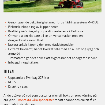
Genomgående bekvämlighet med Toros fjädringssystem MyRIDE
Elektrisk inkoppling av klippenheter
Kraftigt påkörningsskyddpå klippenheten s k Bullnose
Omvandla din klippare till en universalmaskin med en
dragkrokssats som tillval
Justera enkelt klipphöjden med däcklyftpedalen
Extremt bekvämt, handtillverkat säte med en 46 cm hög rygg och
armstöd
Timmätaren gör det enkelt att avgöra när det är dags för service
Inbyggd mugghållare.
TILLVAL
Uppsamlare Twinbag 227 liter
ROPS
Dragkrok-sats
Är du osäker på vad som passar er eller vill boka en provkörning på
era ytor –
kontakta våra specialister
för att snabbt och enkelt få en
kostnadsfri rådgivning.