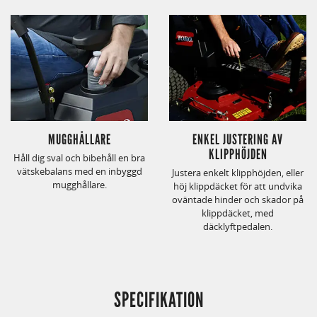
MUGGHÅLLARE
ENKEL JUSTERING AV
KLIPPHÖJDEN
Håll dig sval och bibehåll en bra
vätskebalans med en inbyggd
Justera enkelt klipphöjden, eller
mugghållare.
höj klippdäcket för att undvika
oväntade hinder och skador på
klippdäcket, med
däcklyftpedalen.
SPECIFIKATION