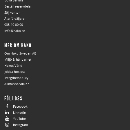
Boka Service
Beställ reservdelar
Säljkontor
Återförsäljare
035-10 00 00
info@hako.se
MER OM HAKO
Om Hako Sweden AB
Miljö & hållbarhet
Hakos Värld
Jobba hos oss
Integritetspolicy
Allmänna villkor
FÖLJ OSS
Facebook
LinkedIn
YouTube
Instagram