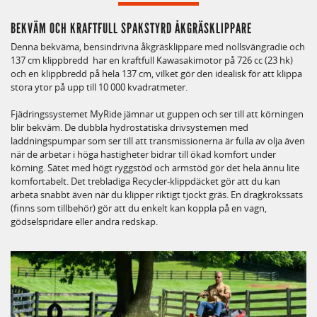
BEKVÄM OCH KRAFTFULL SPAKSTYRD ÅKGRÄSKLIPPARE
Denna bekväma, bensindrivna åkgräsklippare med nollsvängradie och
137 cm klippbredd har en kraftfull Kawasakimotor på 726 cc (23 hk)
och en klippbredd på hela 137 cm, vilket gör den idealisk för att klippa
stora ytor på upp till 10 000 kvadratmeter.
Fjädringssystemet MyRide jämnar ut guppen och ser till att körningen
blir bekväm. De dubbla hydrostatiska drivsystemen med
laddningspumpar som ser till att transmissionerna är fulla av olja även
när de arbetar i höga hastigheter bidrar till ökad komfort under
körning. Sätet med högt ryggstöd och armstöd gör det hela ännu lite
komfortabelt. Det trebladiga Recycler-klippdäcket gör att du kan
arbeta snabbt även när du klipper riktigt tjockt gräs. En dragkrokssats
(finns som tillbehör) gör att du enkelt kan koppla på en vagn,
gödselspridare eller andra redskap.