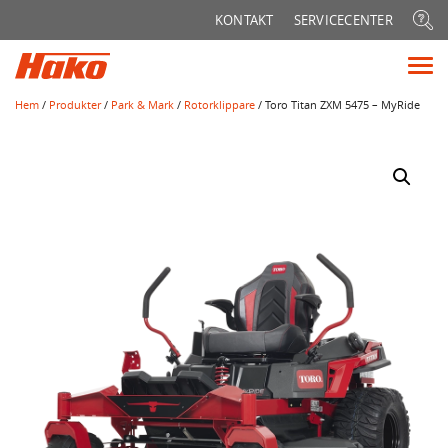
Sök
KONTAKT
SERVICECENTER
efter:
Vis
me
Hem
/
Produkter
/
Park & Mark
/
Rotorklippare
/ Toro Titan ZXM 5475 – MyRide