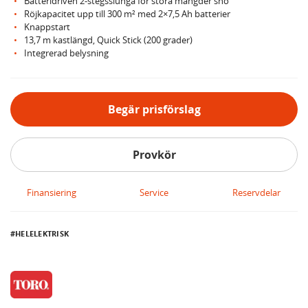
Batteridriven 2-stegsslunga för stora mängder snö
Röjkapacitet upp till 300 m² med 2×7,5 Ah batterier
Knappstart
13,7 m kastlängd, Quick Stick (200 grader)
Integrerad belysning
Begär prisförslag
Provkör
Finansiering
Service
Reservdelar
HELELEKTRISK