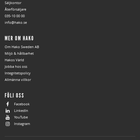
Säljkontor
Återförsäljare
035-10 00 00
info@hako.se
MER OM HAKO
Om Hako Sweden AB
Miljö & hållbarhet
Hakos Värld
Jobba hos oss
Integritetspolicy
Allmänna villkor
FÖLJ OSS
Facebook
LinkedIn
YouTube
Instagram