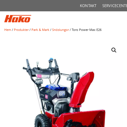
Sök
KONTAKT
SERVICECENT
efter:
Hem
/
Produkter
/
Park & Mark
/
Snöslungor
/ Toro Power Max E26