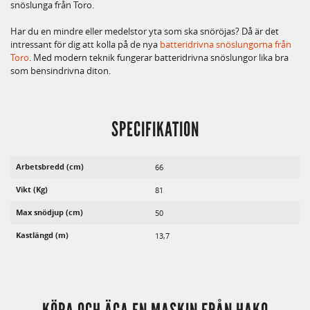
snöslunga från Toro.
Har du en mindre eller medelstor yta som ska snöröjas? Då är det
intressant för dig att kolla på de nya
batteridrivna snöslungorna från
Toro
. Med modern teknik fungerar batteridrivna snöslungor lika bra
som bensindrivna diton.
SPECIFIKATION
Arbetsbredd (cm)
66
Vikt (Kg)
81
Max snödjup (cm)
50
Kastlängd (m)
13,7