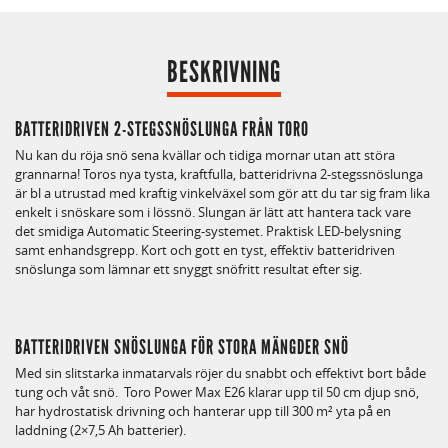
BESKRIVNING
BATTERIDRIVEN 2-STEGSSNÖSLUNGA FRÅN TORO
Nu kan du röja snö sena kvällar och tidiga mornar utan att störa
grannarna! Toros nya tysta, kraftfulla, batteridrivna 2-stegssnöslunga
är bl a utrustad med kraftig vinkelväxel som gör att du tar sig fram lika
enkelt i snöskare som i lössnö. Slungan är lätt att hantera tack vare
det smidiga Automatic Steering-systemet. Praktisk LED-belysning
samt enhandsgrepp. Kort och gott en tyst, effektiv batteridriven
snöslunga som lämnar ett snyggt snöfritt resultat efter sig.
BATTERIDRIVEN SNÖSLUNGA FÖR STORA MÄNGDER SNÖ
Med sin slitstarka inmatarvals röjer du snabbt och effektivt bort både
tung och våt snö. Toro Power Max E26 klarar upp til 50 cm djup snö,
har hydrostatisk drivning och hanterar upp till 300 m² yta på en
laddning (2×7,5 Ah batterier).