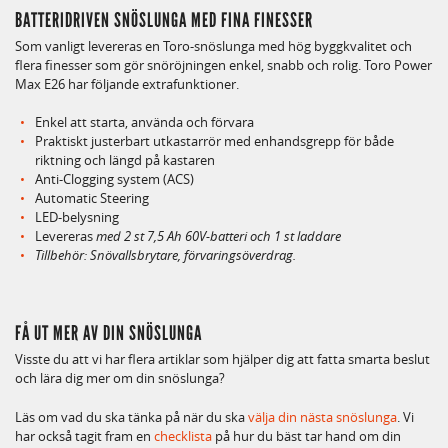
BATTERIDRIVEN SNÖSLUNGA MED FINA FINESSER
Som vanligt levereras en Toro-snöslunga med hög byggkvalitet och
flera finesser som gör snöröjningen enkel, snabb och rolig. Toro Power
Max E26 har följande extrafunktioner.
Enkel att starta, använda och förvara
Praktiskt justerbart utkastarrör med enhandsgrepp för både
riktning och längd på kastaren
Anti-Clogging system (ACS)
Automatic Steering
LED-belysning
Levereras
med 2 st 7,5 Ah 60V-batteri och 1 st laddare
Tillbehör: Snövallsbrytare, förvaringsöverdrag.
FÅ UT MER AV DIN SNÖSLUNGA
Visste du att vi har flera artiklar som hjälper dig att fatta smarta beslut
och lära dig mer om din snöslunga?
Läs om vad du ska tänka på när du ska
välja din nästa snöslunga
. Vi
har också tagit fram en
checklista
på hur du bäst tar hand om din