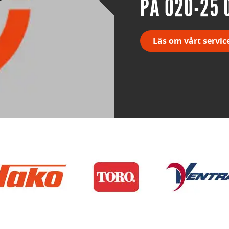
PÅ 020-25 
Läs om vårt servic