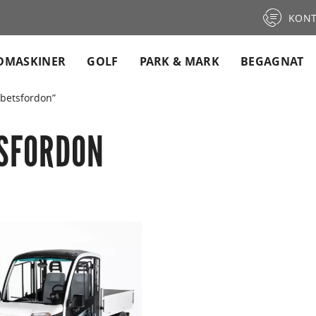
KONT
DMASKINER
GOLF
PARK & MARK
BEGAGNAT
rbetsfordon”
TSFORDON