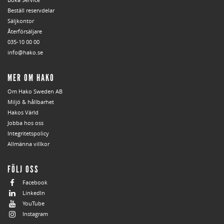
Beställ reservdelar
Säljkontor
Återförsäljare
035-10 00 00
info@hako.se
MER OM HAKO
Om Hako Sweden AB
Miljö & hållbarhet
Hakos Värld
Jobba hos oss
Integritetspolicy
Allmänna villkor
FÖLJ OSS
Facebook
LinkedIn
YouTube
Instagram