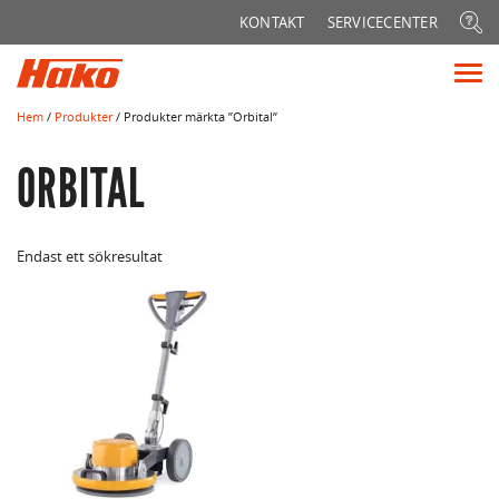
Sök
KONTAKT
SERVICECENTER
efter:
Vis
me
Hem
/
Produkter
/ Produkter märkta ”Orbital”
ORBITAL
Endast ett sökresultat