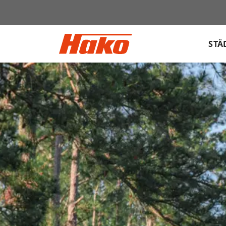
Sök
efter:
STÄ