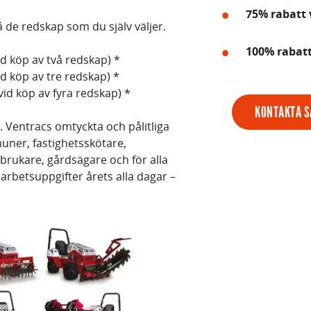
75% rabatt 
 de redskap som du själv väljer.
100% rabatt
id köp av två redskap) *
id köp av tre redskap) *
vid köp av fyra redskap) *
KONTAKTA S
. Ventracs omtyckta och pålitliga
uner, fastighetsskötare,
tbrukare, gårdsägare och för alla
rbetsuppgifter årets alla dagar –