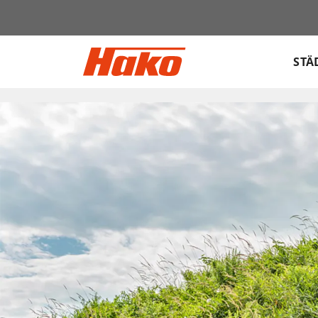
Sök
efter:
STÄ