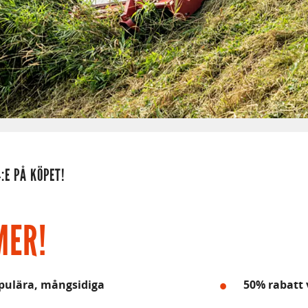
:E PÅ KÖPET!
MER!
populära, mångsidiga
50% rabatt 