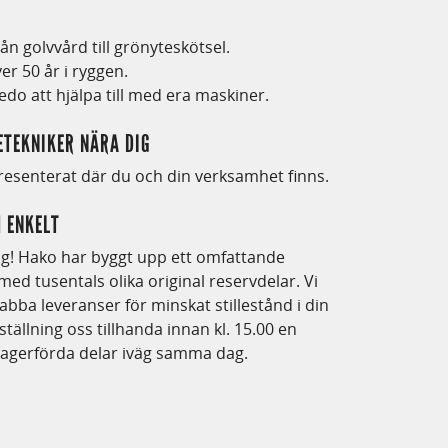
ån golvvård till grönyteskötsel.
er 50 år i ryggen.
edo att hjälpa till med era maskiner.
ETEKNIKER NÄRA DIG
resenterat där du och din verksamhet finns.
 ENKELT
äg! Hako har byggt upp ett omfattande
med tusentals olika original reservdelar. Vi
nabba leveranser för minskat stillestånd i din
llning oss tillhanda innan kl. 15.00 en
 lagerförda delar iväg samma dag.