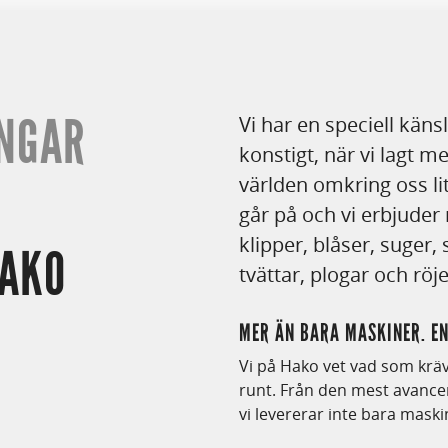
INGAR
Vi har en speciell käns
konstigt, när vi lagt 
världen omkring oss lit
går på och vi erbjude
klipper, blåser, suger, 
HAKO
tvättar, plogar och rö
MER ÄN BARA MASKINER. E
Vi på Hako vet vad som krävs
runt. Från den mest avancer
vi levererar inte bara maski