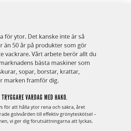
la för ytor. Det kanske inte är så
mer än 50 år på produkter som gör
e vackrare. Vårt arbete berör allt du
r marknadens bästa maskiner som
skurar, sopar, borstar, krattar,
jer marken framför dig.
N TRYGGARE VARDAG MED HAKO.
 för att hålla ytor rena och säkra, året
ade golvvården till effektiv grönyteskötsel –
nen, vi ger dig förutsättningarna att lyckas.