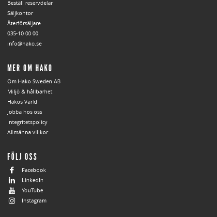
Beställ reservdelar
Säljkontor
Återförsäljare
035-10 00 00
info@hako.se
MER OM HAKO
Om Hako Sweden AB
Miljö & hållbarhet
Hakos Värld
Jobba hos oss
Integritetspolicy
Allmänna villkor
FÖLJ OSS
Facebook
LinkedIn
YouTube
Instagram