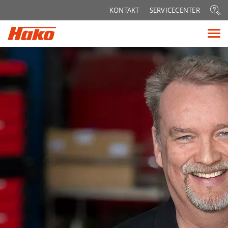
Sök
KONTAKT
SERVICECENTER
efter:
Vis
me