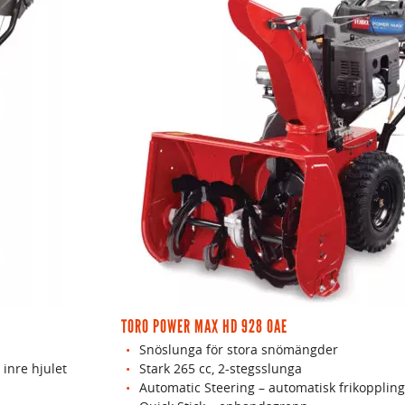
TORO POWER MAX HD 928 OAE
Snöslunga för stora snömängder
 inre hjulet
Stark 265 cc, 2-stegsslunga
Automatic Steering – automatisk frikoppling 