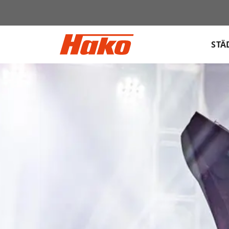
Sök
efter:
STÄ