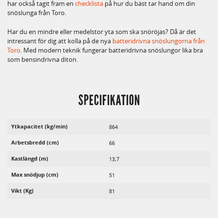
har också tagit fram en
checklista
på hur du bäst tar hand om din
snöslunga från Toro.
Har du en mindre eller medelstor yta som ska snöröjas? Då är det
intressant för dig att kolla på de nya
batteridrivna snöslungorna från
Toro
. Med modern teknik fungerar batteridrivna snöslungor lika bra
som bensindrivna diton.
SPECIFIKATION
Ytkapacitet (kg/min)
864
Arbetsbredd (cm)
66
Kastlängd (m)
13,7
Max snödjup (cm)
51
Vikt (Kg)
81