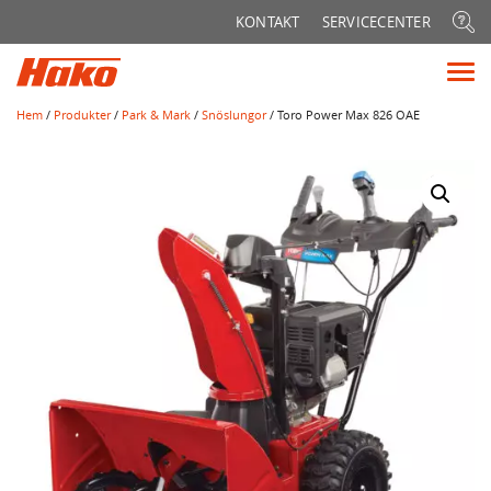
Sök
KONTAKT
SERVICECENTER
efter:
Vis
me
Hem
/
Produkter
/
Park & Mark
/
Snöslungor
/ Toro Power Max 826 OAE