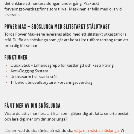
det enklare att hantera slungan under gång. Praktiskt
förvaringsöverdrag finns som tillval. Maskinen är fylld med olja vid
leverans.
POWER MAX – SNÖSLUNGA MED SLITSTARKT STÅLUTKAST
Toros Power Max-serie levereras alltid med ett slitstarkt utkastarrör i
stål. Du får en snöslunga som går att köra i lite tuffare terräng utan att
oroa dig för stenar.
FUNKTIONER
Quick Stick – Enhandsgrepp för kastlängd och kastriktning
Anti-Clogging System
Utkastsarm i slitstarkt stål
Tillbehör: Snövallsbrytare, Förvaringsöverdrag
FÅ UT MER AV DIN SNÖSLUNGA
Visste du att vi har flera artiklar som hjälper dig att fatta smarta beslut
och lära dig mer om din snöslunga?
Läs om vad du ska tänka på när du ska
välja din nästa snöslunga
. Vi