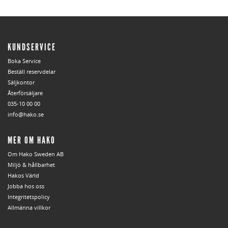
KUNDSERVICE
Boka Service
Beställ reservdelar
Säljkontor
Återförsäljare
035-10 00 00
info@hako.se
MER OM HAKO
Om Hako Sweden AB
Miljö & hållbarhet
Hakos Värld
Jobba hos oss
Integritetspolicy
Allmänna villkor