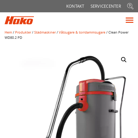
Sök
KONTAKT
SERVICECENTER
efter:
Vis
me
Hem
/
Produkter
/
Städmaskiner
/
Våtsugare & torrdammsugare
/ Clean Power
WD80.2 PD