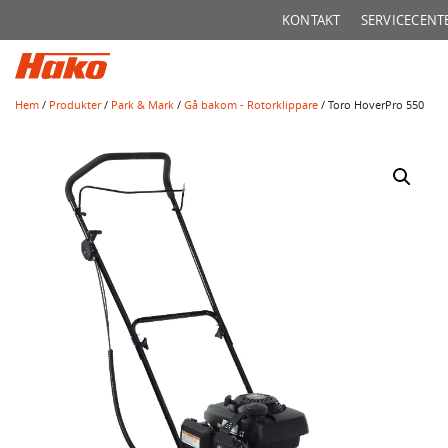
Sök
KONTAKT
SERVICECENT
efter:
Hem
/
Produkter
/
Park & Mark
/
Gå bakom - Rotorklippare
/ Toro HoverPro 550