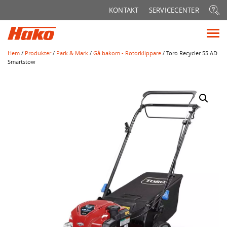
Sök
KONTAKT
SERVICECENTER
efter:
Vis
me
Hem
/
Produkter
/
Park & Mark
/
Gå bakom - Rotorklippare
/ Toro Recycler 55 AD
Smartstow