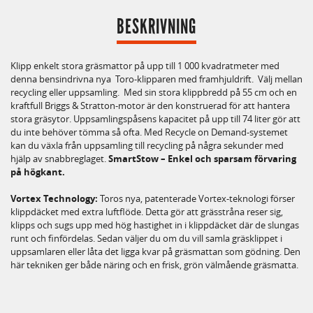
BESKRIVNING
Klipp enkelt stora gräsmattor på upp till 1 000 kvadratmeter med
denna bensindrivna nya Toro-klipparen med framhjuldrift. Välj mellan
recycling eller uppsamling. Med sin stora klippbredd på 55 cm och en
kraftfull Briggs & Stratton-motor är den konstruerad för att hantera
stora gräsytor. Uppsamlingspåsens kapacitet på upp till 74 liter gör att
du inte behöver tömma så ofta. Med Recycle on Demand-systemet
kan du växla från uppsamling till recycling på några sekunder med
hjälp av snabbreglaget.
SmartStow – Enkel och sparsam förvaring
på högkant.
Vortex Technology:
Toros nya, patenterade Vortex-teknologi förser
klippdäcket med extra luftflöde. Detta gör att grässtråna reser sig,
klipps och sugs upp med hög hastighet in i klippdäcket där de slungas
runt och finfördelas. Sedan väljer du om du vill samla gräsklippet i
uppsamlaren eller låta det ligga kvar på gräsmattan som gödning. Den
här tekniken ger både näring och en frisk, grön välmående gräsmatta.