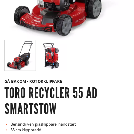
GÅ BAKOM - ROTORKLIPPARE
TORO RECYCLER 55 AD
SMARTSTOW
Bensindriven gräsklippare, handstart
55 cm klippbredd