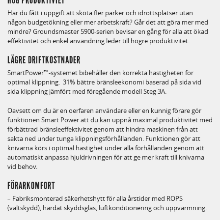
Har du fått i uppgift att sköta fler parker och idrottsplatser utan
någon budgetökning eller mer arbetskraft? Går det att göra mer med
mindre? Groundsmaster 5900-serien bevisar en gång för alla att ökad
effektivitet och enkel användning leder till högre produktivitet.
LÄGRE DRIFTKOSTNADER
SmartPower™-systemet bibehåller den korrekta hastigheten för
optimal klippning. 31% bättre bränsleekonomi baserad på sida vid
sida klippning jämfört med föregående modell Steg 3A.
Oavsett om du är en oerfaren användare eller en kunnig förare gör
funktionen Smart Power att du kan uppnå maximal produktivitet med
förbättrad bränsleeffektivitet genom att hindra maskinen från att
sakta ned under tunga klippningsförhållanden. Funktionen gör att
knivarna körs i optimal hastighet under alla förhållanden genom att
automatiskt anpassa hjuldrivningen för att ge mer kraft till knivarna
vid behov.
FÖRARKOMFORT
– Fabriksmonterad säkerhetshytt för alla årstider med ROPS
(vältskydd), härdat skyddsglas, luftkonditionering och uppvärmning.