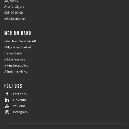
Säljkontor
Återförsäljare
035-10 00 00
info@hako.se
MER OM HAKO
Om Hako Sweden AB
Miljö & hållbarhet
Hakos Värld
Jobba hos oss
Integritetspolicy
Allmänna villkor
FÖLJ OSS
Facebook
LinkedIn
YouTube
Instagram