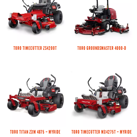
TORO TIMECUTTER ZS4200T
TORO GROUNDSMASTER 4000-D
TORO TITAN ZXM 4875 – MYRIDE
TORO TIMECUTTER MX4275T – MYRIDE