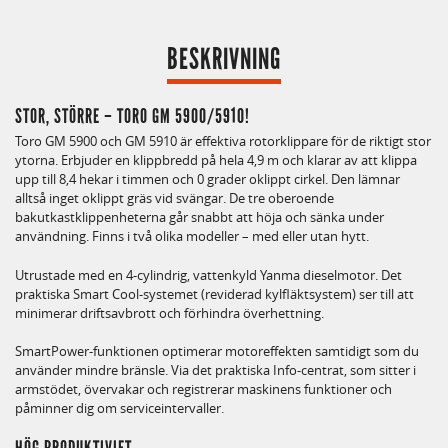
BESKRIVNING
STOR, STÖRRE – TORO GM 5900/5910!
Toro GM 5900 och GM 5910 är effektiva rotorklippare för de riktigt stor
ytorna. Erbjuder en klippbredd på hela 4,9 m och klarar av att klippa
upp till 8,4 hekar i timmen och 0 grader oklippt cirkel. Den lämnar
alltså inget oklippt gräs vid svängar. De tre oberoende
bakutkastklippenheterna går snabbt att höja och sänka under
användning. Finns i två olika modeller – med eller utan hytt.
Utrustade med en 4-cylindrig, vattenkyld Yanma dieselmotor. Det
praktiska Smart Cool-systemet (reviderad kylfläktsystem) ser till att
minimerar driftsavbrott och förhindra överhettning.
SmartPower-funktionen optimerar motoreffekten samtidigt som du
använder mindre bränsle. Via det praktiska Info-centrat, som sitter i
armstödet, övervakar och registrerar maskinens funktioner och
påminner dig om serviceintervaller.
HÖG PRODUKTIVIET