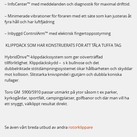
– InfoCenter™ med meddelanden och diagnostik för maximal drifttid.
– Minimerade vibrationer för föraren med ett säte som kan justeras åt
fyra håll och har luftfjädring
– Inbyggd ControlArm™ med elektrisk fingertoppsstyrning
KLIPPDÄCK SOM HAR KONSTRUERATS FÖR ATT TÅLA TUFFA TAG
HybridDrive™-klippdäckssystem som ger oöverträffad
tillförlitlighet. Klippdäckskydd – s k bullnose och det
dubbelriktade stötdämpningssystemet ökar hållbarheten och skyddar
mot kollision. Slitstarka knivspindel i gjutjärn och dubbla koniska
rullager.
Toro GM 5900/5910 passar utmärkt på ytor såsom t ex parker,
kyrkogårdar, sportfält, campingplatser, golfbanor och där man vill ha
ett snyggt, välklippt resultat direkt.
Se även vårt breda utbud av andra
rotorklippare