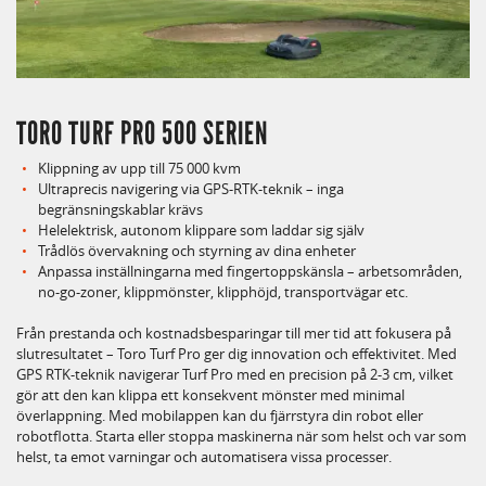
TORO TURF PRO 500 SERIEN
Klippning av upp till 75 000 kvm
Ultraprecis navigering via GPS-RTK-teknik – inga
begränsningskablar krävs
Helelektrisk, autonom klippare som laddar sig själv
Trådlös övervakning och styrning av dina enheter
Anpassa inställningarna med fingertoppskänsla – arbetsområden,
no-go-zoner, klippmönster, klipphöjd, transportvägar etc.
Från prestanda och kostnadsbesparingar till mer tid att fokusera på
slutresultatet – Toro Turf Pro ger dig innovation och effektivitet. Med
GPS RTK-teknik navigerar Turf Pro med en precision på 2-3 cm, vilket
gör att den kan klippa ett konsekvent mönster med minimal
överlappning. Med mobilappen kan du fjärrstyra din robot eller
robotflotta. Starta eller stoppa maskinerna när som helst och var som
helst, ta emot varningar och automatisera vissa processer.