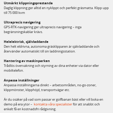
Utmärkt klippningsprestanda
Daglig klippning ger alltid en nyklippt och perfekt gräsmatta. Klipp upp
till 75 000 kvm
Ultraprecis navigering
GPS-RTK-navigering ger ultraprecis navigering – inga
begränsningskablar krävs.
Helelektrisk, självladdande
Den helt eldrivna, autonoma gräsklipparen är självladdande och
återvänder automatiskt till sin laddningsstation.
Hantering av maskinparken
Trådlös övervakning och styrning av dina enheter via dator eller
mobiltelefon.
Anpassa inställningar
Anpassa inställningarna direkt – arbetsområden, no-go-zoner,
klippmönster, klipphöjd, transportvägar etc.
Är du osäker på vad som passar er golfbanan bäst eller vill boka en
demo på era ytor –
kontakta våra specialister
för att snabbt och
enkelt få en kostnadsfri rådgivning.