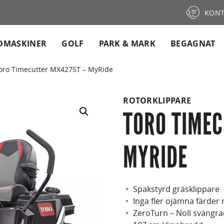
KONT
DMASKINER
GOLF
PARK & MARK
BEGAGNAT
oro Timecutter MX4275T – MyRide
ROTORKLIPPARE
TORO TIME
MYRIDE
Spakstyrd gräsklippare
Inga fler ojämna färde
ZeroTurn – Noll svängr