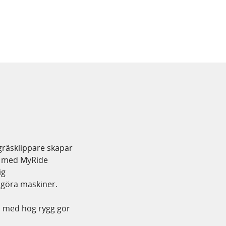
gräsklippare skapar
e med MyRide
ig
ngöra maskiner.
ol med hög rygg gör