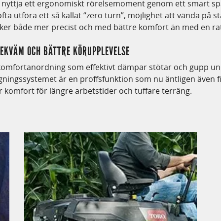
ig nyttja ett ergonomiskt rörelsemoment genom ett smart s
fta utföra ett så kallat “zero turn”, möjlighet att vända på st
sker både mer precist och med bättre komfort än med en rat
EKVÄM OCH BÄTTRE KÖRUPPLEVELSE
komfortanordning som effektivt dämpar stötar och gupp un
ingssystemet är en proffsfunktion som nu äntligen även fi
komfort för längre arbetstider och tuffare terräng.