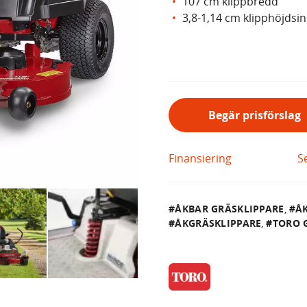
107 cm klippbredd
3,8-1,14 cm klipphöjdsin
Begär prisförslag
Finansiering
S
ÅKBAR GRÄSKLIPPARE
,
Å
ÅKGRÄSKLIPPARE
,
TORO 