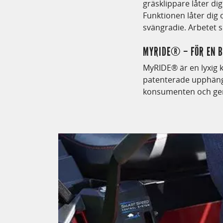
gräsklippare låter d
Funktionen låter dig o
svängradie. Arbetet 
MYRIDE® – FÖR EN B
MyRIDE® är en lyxig 
patenterade upphängn
konsumenten och ger 