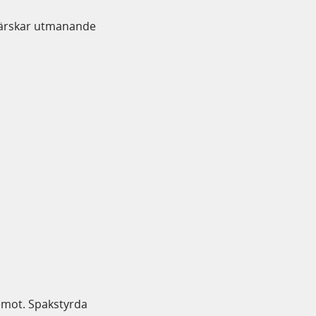
härskar utmanande
 emot. Spakstyrda