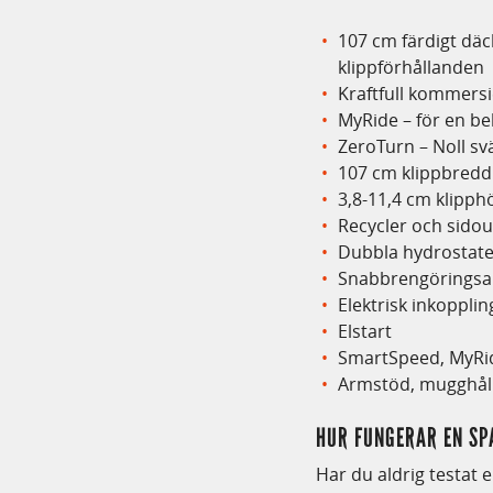
107 cm färdigt dä
klippförhållanden
Kraftfull kommersi
MyRide – för en b
ZeroTurn – Noll s
107 cm klippbredd
3,8-11,4 cm klipph
Recycler och sidou
Dubbla hydrostate
Snabbrengöringsa
Elektrisk inkopplin
Elstart
SmartSpeed, MyRi
Armstöd, mugghålla
HUR FUNGERAR EN SP
Har du aldrig testat 