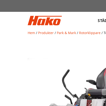
Sök
efter:
STÄ
Hem
/
Produkter
/
Park & Mark
/
Rotorklippare
/ T