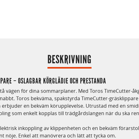
BESKRIVNING
PARE – OSLAGBAR KÖRGLÄDJE OCH PRESTANDA
s stå vägen för dina sommarplaner. Med Toros TimeCutter-åk
snabbt. Toros bekväma, spakstyrda TimeCutter-gräsklippar
erbjuder en bekväm körupplevelse. Utrustad med en smid
ing som enkelt kopplas till trädgårdslangen när du ska re
elektrisk inkoppling av klippenheten och en bekväm förarst
rent nöje. Enkel att manövrera och lätt att tycka om.