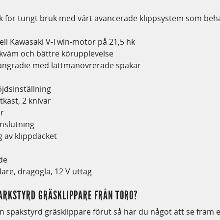
ck för tungt bruk med vårt avancerade klippsystem som be
ell Kawasaki V-Twin-motor på 21,5 hk
ekväm och bättre körupplevelse
vängradie med lättmanövrerade spakar
öjdsinställning
tkast, 2 knivar
r
nslutning
g av klippdäcket
de
re, dragögla, 12 V uttag
ARKSTYRD GRÄSKLIPPARE FRÅN TORO?
en spakstyrd gräsklippare förut så har du något att se fram