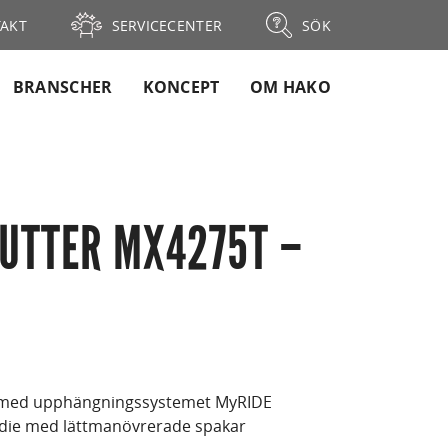
AKT
SERVICECENTER
SÖK
BRANSCHER
KONCEPT
OM HAKO
CUTTER MX4275T –
r med upphängningssystemet MyRIDE
adie med lättmanövrerade spakar