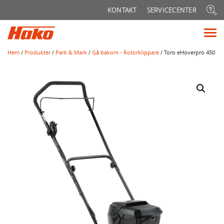
Sök
KONTAKT
SERVICECENTER
efter:
Vis
me
Hem
/
Produkter
/
Park & Mark
/
Gå bakom - Rotorklippare
/ Toro eHoverpro 450