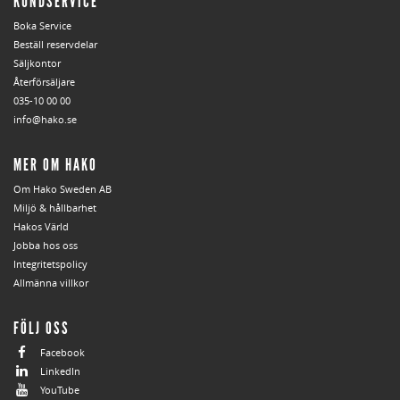
KUNDSERVICE
Boka Service
Beställ reservdelar
Säljkontor
Återförsäljare
035-10 00 00
info@hako.se
MER OM HAKO
Om Hako Sweden AB
Miljö & hållbarhet
Hakos Värld
Jobba hos oss
Integritetspolicy
Allmänna villkor
FÖLJ OSS
Facebook
LinkedIn
YouTube