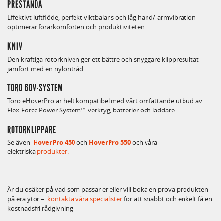
PRESTANDA
Effektivt luftflöde, perfekt viktbalans och låg hand/-armvibration
optimerar förarkomforten och produktiviteten
KNIV
Den kraftiga rotorkniven ger ett bättre och snyggare klippresultat
jämfört med en nylontråd.
TORO 60V-SYSTEM
Toro eHoverPro är helt kompatibel med vårt omfattande utbud av
Flex-Force Power System™-verktyg, batterier och laddare.
ROTORKLIPPARE
Se även
HoverPro 450
och
HoverPro 550
och våra
elektriska
produkter.
Är du osäker på vad som passar er eller vill boka en prova produkten
på era ytor –
kontakta våra specialister
för att snabbt och enkelt få en
kostnadsfri rådgivning.